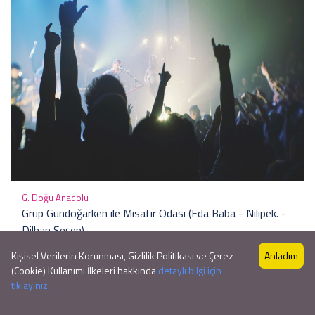
G. Doğu Anadolu
Grup Gündoğarken ile Misafir Odası (Eda Baba - Nilipek. -
Dilhan Şeşen)
Oylanmamış
0 Yorum
Kişisel Verilerin Korunması, Gizlilik Politikası ve Çerez
Anladım
Başlangıç ​​Saati: 17:00
(Cookie) Kullanımı İlkeleri hakkında
detaylı bilgi için
tıklayınız.
68 ₺
9Gün
başlayan fiyatlar