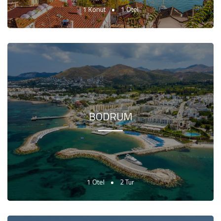
1 Konut
1 Otel
BODRUM
1 Otel
2 Tur