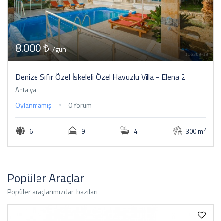
8.000 ₺
/gün
Denize Sıfır Özel İskeleli Özel Havuzlu Villa - Elena 2
Antalya
Oylanmamış
0 Yorum
2
6
9
4
300 m
Popüler Araçlar
Popüler araçlarımızdan bazıları