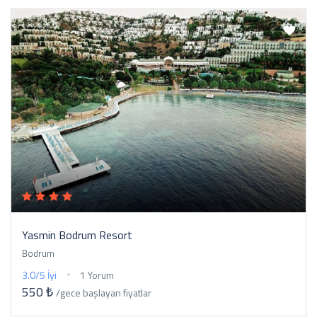
Yasmin Bodrum Resort
Bodrum
3.0/5
İyi
1 Yorum
550 ₺
/gece
başlayan fiyatlar