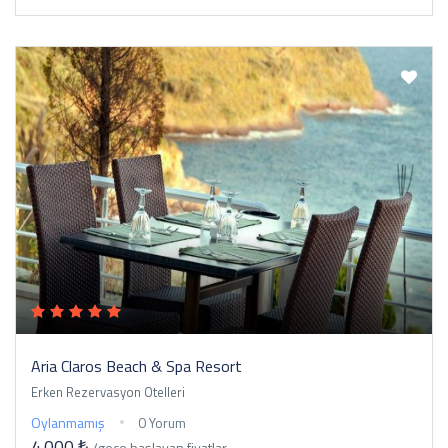
Aria Claros Beach & Spa Resort
Erken Rezervasyon Otelleri
Oylanmamış
0 Yorum
4.000 ₺
/gece
başlayan fiyatlar