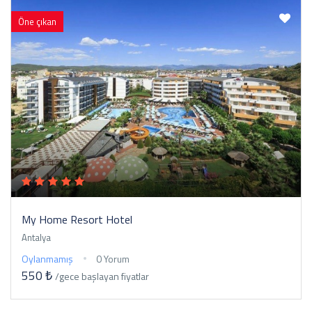
Öne çıkan
My Home Resort Hotel
Antalya
Oylanmamış
0 Yorum
550 ₺
/gece
başlayan fiyatlar