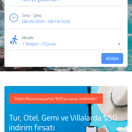
Giriş - Çıkış
-
08/09/2026
08/10/2026
Misafir
1 Yetişkin
-
0 Çocuk
ARAMA
Erken Rezervasyonda %50’ye varan indirimler!
Tur, Otel, Gemi ve Villalarda %50
indirim fırsatı