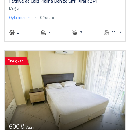
Fethiye de Çalış Plajına Denize Sıfır Kiralık 2+1
Muğla
Oylanmamış
0 Yorum
2
4
5
2
90 m
Öne çıkan
600 ₺
/gün