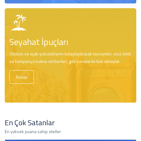
Seyahat İpuçları
Otobüs ve uçak yolculuklarını kolaylaştıracak tavsiyeler, ucuz bilet
ve kampanya bulma rehberleri, gibi konularda tüm detaylar.
İncele
En Çok Satanlar
En yüksek puana sahip oteller