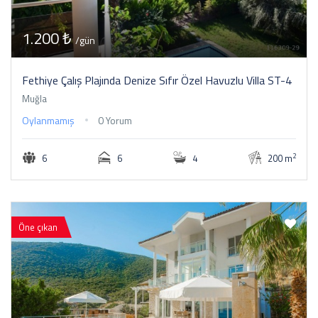
1.200 ₺
/gün
Fethiye Çalış Plajında Denize Sıfır Özel Havuzlu Villa ST-4
Muğla
Oylanmamış
0 Yorum
2
6
6
4
200 m
Öne çıkan