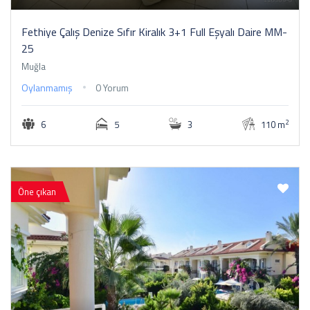
Fethiye Çalış Denize Sıfır Kiralık 3+1 Full Eşyalı Daire MM-
25
Muğla
Oylanmamış
0 Yorum
2
6
5
3
110 m
Öne çıkan