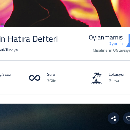
in Hatıra Defteri
Oylanmamış
0 yorum
bul/Türkiye
Misafirlerin 0% tavsiy
 ​​Saati
Süre
Lokasyon
7Gün
Bursa