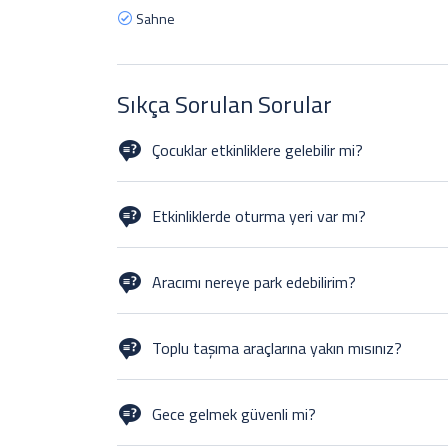
Sahne
Sıkça Sorulan Sorular
Çocuklar etkinliklere gelebilir mi?
Unless otherwise stated, children are always welcome, 
Children must be supervised at all times.
Etkinliklerde oturma yeri var mı?
Yes, we always provide a variety of seating for all tick
be on hand to assist you in finding a seat if you need o
Aracımı nereye park edebilirim?
There is a wide choice of places to park, however mos
website. We have no onsite parking.
Toplu taşıma araçlarına yakın mısınız?
Very. There is a bus stop a few doors up and the train s
Gece gelmek güvenli mi?