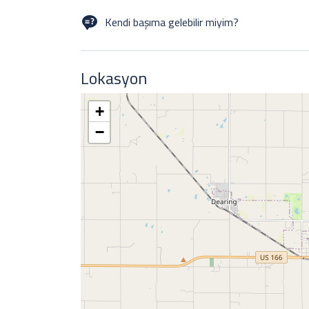
To our knowledge, none of our customers has had any 
the roads rather than walk through the parks. The roads 
Kendi başıma gelebilir miyim?
YES! Many of our customers come alone to events, it’s
Lokasyon
+
−