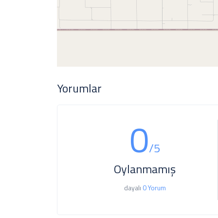
Yorumlar
0
/5
Oylanmamış
dayalı
0 Yorum