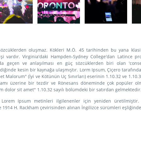
sözcüklerden oluşmaz. Kökleri M.Ö. 45 tarihinden bu yana klasi
şi vardır. Virginia'daki Hampden-Sydney College'dan Latince pr
a geçen ve anlaşılması en güç sözcüklerden biri olan 'conse
ediğinde kesin bir kaynağa ulaşmıştır. Lorm Ipsum, Çiçero tarafınd
 Malorum" (İyi ve Kötünün Uç Sınırları) eserinin 1.10.32 ve 1.10.33
uramı üzerine bir tezdir ve Rönesans döneminde çok popüler ol
m dolor sit amet" 1.10.32 sayılı bölümdeki bir satırdan gelmektedir
Lorem Ipsum metinleri ilgilenenler için yeniden üretilmiştir.
de 1914 H. Rackham çevirisinden alınan İngilizce sürümleri eşliğind