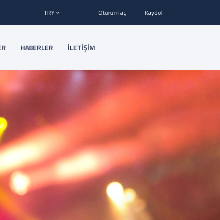
TRY
Oturum aç
Kaydol
ER
HABERLER
İLETİŞİM