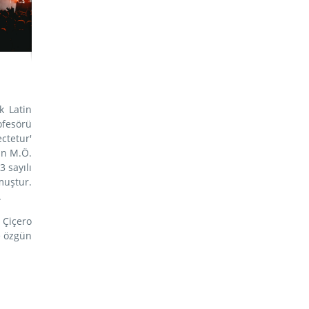
k Latin
ofesörü
ctetur'
an M.Ö.
 sayılı
muştur.
.
 Çiçero
e özgün