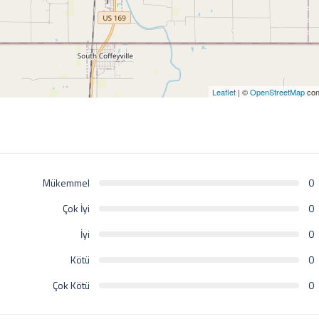
Leaflet
| ©
OpenStreetMap
con
Mükemmel
0
Çok İyi
0
İyi
0
Kötü
0
Çok Kötü
0