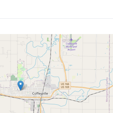
bad experience, however we do recommend that if you are worried you sti
are well-lit and generally there are a lot of people about at night.
 never a problem and you will be welcomed warmly.