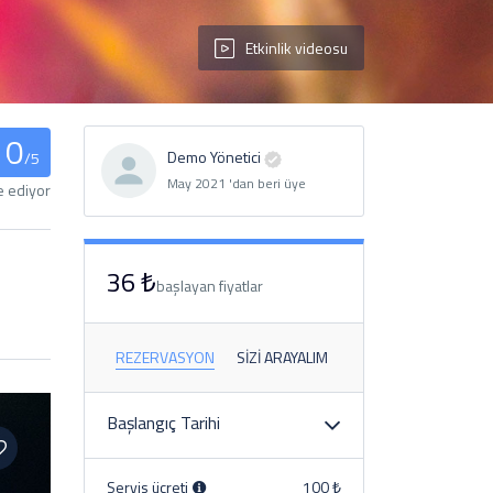
Etkinlik videosu
0
Demo Yönetici
/5
May 2021 'dan beri üye
e ediyor
36 ₺
başlayan fiyatlar
REZERVASYON
SIZI ARAYALIM
Başlangıç ​​Tarihi
Servis ücreti
100 ₺