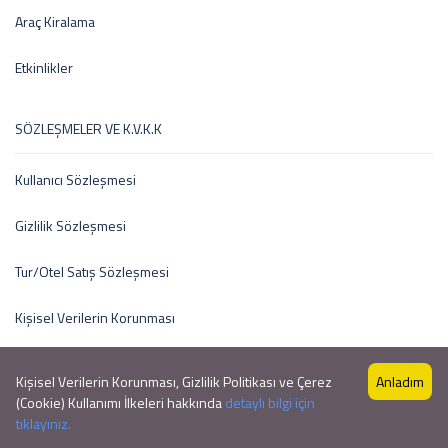
Araç Kiralama
Etkinlikler
SÖZLEŞMELER VE K.V.K.K
Kullanıcı Sözleşmesi
Gizlilik Sözleşmesi
Tur/Otel Satış Sözleşmesi
Kişisel Verilerin Korunması
Kişisel Verilerin Korunması, Gizlilik Politikası ve Çerez
Anladım
(Cookie) Kullanımı İlkeleri hakkında
detaylı bilgi için
Copyright © 2021 by Profesyonel Tur Sitesi V1
tıklayınız.
Profesyonel Tur Sitesi V1