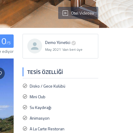
Otel Videosu
0
Demo Yönetici
/5
May 2021 'dan beri üye
e ediyor
TESIS ÖZELLIĞI
Disko / Gece Kulübü
Mini Club
Su Kaydırağı
Animasyon
A La Carte Restoran