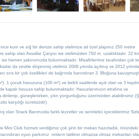
, ince kum ve sığ bir denize sahip otelimize ait özel plajımız 250 metre
e sahip olan Avsallar Çarşısı ise otelimizden 750 m. uzaklıktadır. 22 k
 ise hemen yakınımızda bulunmaktadır. Misafirlerimiz tarafından çok te
r o kadar da zevkle döşenmiş otelimiz 2008 yılında açılmış ve 2012 yılınd
anı sıra bir çok özellikleri de bağrında barındıran 3. Bloğuna kavuşmuşt
, 1 çocuk havuzuna (100 m²) ve belirli saatlerde açık olan ve 3 kaydı
de kapalı havuza sahip bulunmaktadır. Havuzlarımızın etrafına ve
 dinlenip, güneşlenirken, yılın yorgunluğunu üzerinizden atabilirsiniz (
ito karşılığı ücretsizdir).
lan Snack Barımızda farklı lezzetler ve serinletici içeceklerimiz Sizle
de Mini Club hizmeti verdiğimiz çok şirin bir mekan hazırladık, önündeki
 barındıran oyun parkımız onların tatilinin olmazsa olmaz mekanları olac