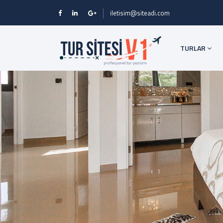
iletisim@siteadi.com
TURLAR