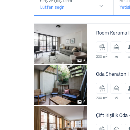
Giriş ve Çıkış Tarihi
Misafi
Lütfen seçin
Yetiş
Room Kerama I
2
200 m
x4
6
Oda Sheraton 
2
200 m
x5
6
Çift Kişilik Oda