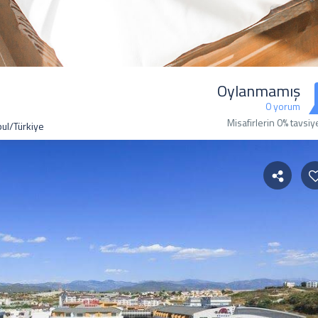
Oylanmamış
0 yorum
Misafirlerin 0% tavsiy
bul/Türkiye