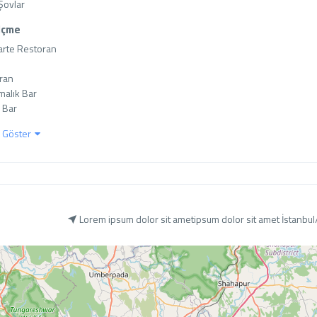
Şovlar
Içme
arte Restoran

ran

rmalık Bar

 Bar
 Göster
Lorem ipsum dolor sit ametipsum dolor sit amet İstanbul