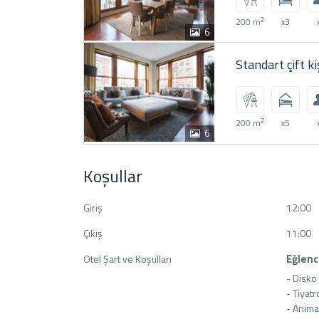
2
200 m
x3
6
Standart çift ki
2
200 m
x5
6
Koşullar
Giriş
12:00
Çıkış
11:00
Eğlen
Otel Şart ve Koşulları
- Disko
- Tiyatro
- Anima