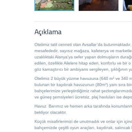
Açıklama
Otelimiz tatil cenneti olan Avsallar’da bulunmaktadır
mesafededir, sayısız mağaza, kafeterya ve marketler
uzaklıktaki Alanya’ya sefer yapan dolmuşların durağı
edilen, özellikle Ailelere hitap eden, konforlu ve bi
göz kamaştırıcı bir ambiyans sergileyen, şıklığının y
Otelimiz 2 büyük yüzme havuzuna (640 m² ve 340 m²)
bulunan bir kaydırak havuzunun (80m²) yanı sıra bir
bahçelerimize yerleştirdiğimiz rahat şezlonglarımızda
ve güneş şemsiyeleri ücretsiz, plaj havluları ise depoz
Havuz Barımız ve hemen arka tarafında konumlanmış o
bekliyor olacaktır.
Küçük misafirlerimizi de unutmadık ve onlar için için
bahçemizde çeşitli oyun araçları, kaydırak, salıncak