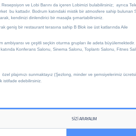
 Resepsiyon ve Lobi Barını da içeren Lobimizi bulabilirsiniz; ayrıca Te
arket bu kattadır. Bodrum katındaki mistik bir atmosfere sahip bulunan 
, kendinizi dinlendirici bir masajla şımartabilirsiniz.
ak geniş bir restaurant terasına sahip B Blok ise üst katlarında Aile
 ambiyansı ve çeşitli seçkin oturma grupları ile adeta büyülemektedir.
 katında Konferans Salonu, Sinema Salonu, Toplantı Salonu, Fitnes Sa
 özel plajımızı sunmaktayız (Şezlong, minder ve şemsiyelerimiz ücretsi
istifade edebilirsiniz.
SIZI ARAYALIM