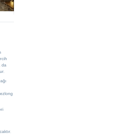
m
rcih
a da
ur.
rağı
Şezlong
ri
aktır.