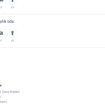
x7
x3
şilik oda
x7
x5
ce
 / Gece Kulübü



syon
