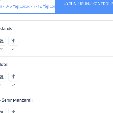
r
UYGUNLUGUNU KONTROL 
ki
-
0-6 Yaş Çocuk
-
7-12 Yaş Çocuk
slands
x10
x1
Hotel
x6
x2
 - Şehir Manzaralı