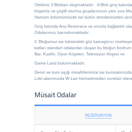
Otelimiz 3 Bloktan oluşmaktadır: A Blok giriş katında
köşemiz ve çeşitli oturma gruplarımızın yanı sıra M
Hamam bölümümüzde ise bütün streslerinizden arınarak
Giriş katında Ana Restorana ve onunla bağlantılı olar
Odalarımızı barındırmaktadır.
C Bloğumuz ise lobisindeki göz kamaştırıcı muhteşem
katları standart odalardan oluşan bu bloğun bodrum
Bar, Kuaför, Oyun Köşeleri, Televizyon Köşesi ve
Game Land bulunmaktadır.
Deniz ve kum aşığı misafirlerimize ise kumsalımızda
Lobi alanımızda W-Lan hizmetimizden ücretsiz olarak 
Müsait Odalar
REZERVASYON