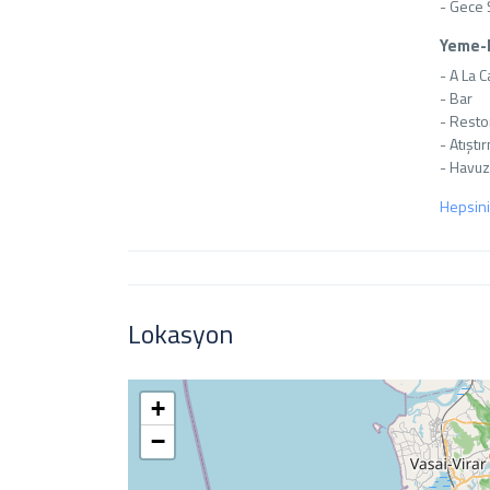
- Gece 
Yeme-
- A La C
- Bar

- Resto
- Atıştı
- Havuz
Hepsini
Lokasyon
+
−