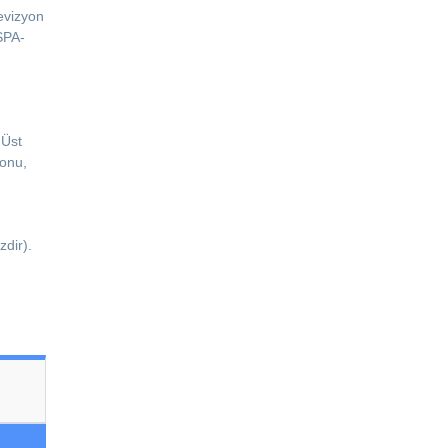
levizyon
SPA-
 Üst
lonu,
zdir).