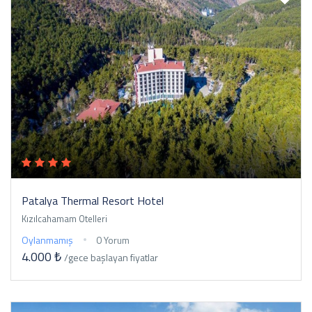
Patalya Thermal Resort Hotel
Kızılcahamam Otelleri
Oylanmamış
0 Yorum
4.000 ₺
/gece
başlayan fiyatlar