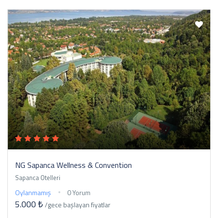
NG Sapanca Wellness & Convention
Sapanca Otelleri
Oylanmamış
0 Yorum
5.000 ₺
/gece
başlayan fiyatlar