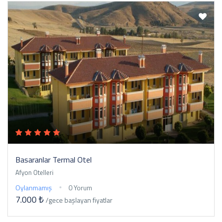
Basaranlar Termal Otel
Afyon Otelleri
Oylanmamış
0 Yorum
7.000 ₺
/gece
başlayan fiyatlar