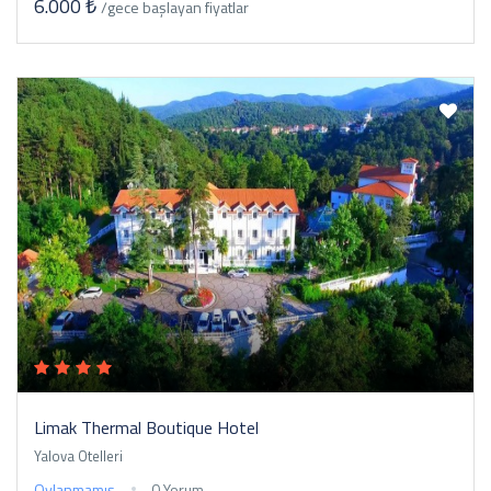
6.000 ₺
/gece
başlayan fiyatlar
Limak Thermal Boutique Hotel
Yalova Otelleri
Oylanmamış
0 Yorum