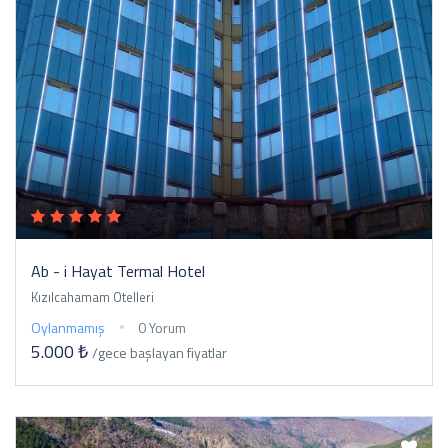
Ab - i Hayat Termal Hotel
Kızılcahamam Otelleri
Oylanmamış
0 Yorum
5.000 ₺
/gece
başlayan fiyatlar