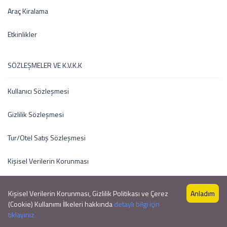
Araç Kiralama
Etkinlikler
SÖZLEŞMELER VE K.V.K.K
Kullanıcı Sözleşmesi
Gizlilik Sözleşmesi
Tur/Otel Satış Sözleşmesi
Kişisel Verilerin Korunması
Kişisel Verilerin Korunması, Gizlilik Politikası ve Çerez
Anladım
(Cookie) Kullanımı İlkeleri hakkında
detaylı bilgi için
Copyright © 2021 by Profesyonel Tur Sitesi V1
tıklayınız.
Profesyonel Tur Sitesi V1