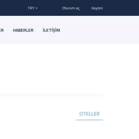
TRY
Oturum aç
Kaydol
ER
HABERLER
İLETİŞİM
OTELLER