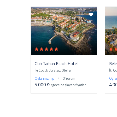
Club Tarhan Beach Hotel
Bele
İki Çocuk Ücretsiz Oteller
İki Ç
Oylanmamış
0 Yorum
Oyla
5.000 ₺
4.0
/gece
başlayan fiyatlar