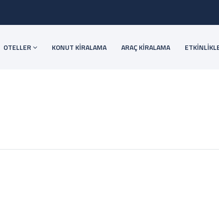
OTELLER
KONUT KİRALAMA
ARAÇ KİRALAMA
ETKİNLİKL