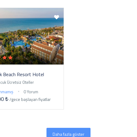
k Beach Resort Hotel
ocuk Ücretsiz Oteller
nmamış
0 Yorum
00 ₺
/gece
başlayan fiyatlar
Daha fazla göster