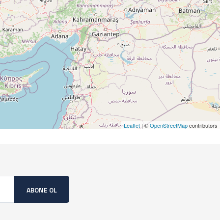
Leaflet
| ©
OpenStreetMap
contributors
ABONE OL