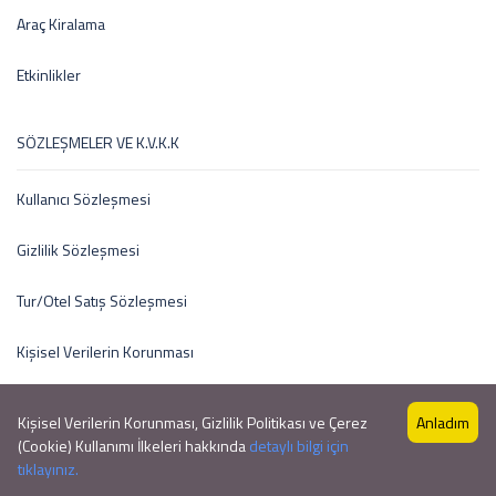
Araç Kiralama
Etkinlikler
SÖZLEŞMELER VE K.V.K.K
Kullanıcı Sözleşmesi
Gizlilik Sözleşmesi
Tur/Otel Satış Sözleşmesi
Kişisel Verilerin Korunması
Kişisel Verilerin Korunması, Gizlilik Politikası ve Çerez
Anladım
(Cookie) Kullanımı İlkeleri hakkında
detaylı bilgi için
Copyright © 2021 by Profesyonel Tur Sitesi V1
tıklayınız.
Profesyonel Tur Sitesi V1