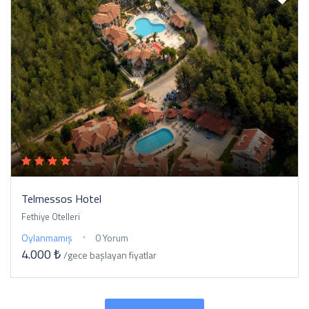
Telmessos Hotel
Fethiye Otelleri
Oylanmamış
0 Yorum
4.000 ₺
/gece
başlayan fiyatlar