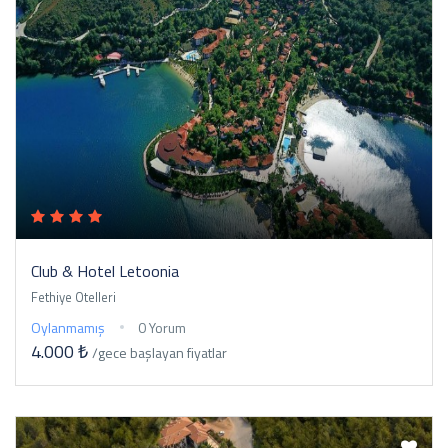
Club & Hotel Letoonia
Fethiye Otelleri
Oylanmamış
0 Yorum
4.000 ₺
/gece
başlayan fiyatlar