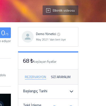
Etkinlik videosu
0
Demo Yönetici
/5
May 2021 'dan beri üye
e ediyor
68 ₺
başlayan fiyatlar
dolu
REZERVASYON
SIZI ARAYALIM
Başlangıç ​​Tarihi
Tekil İzleme