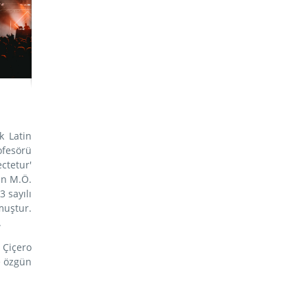
k Latin
ofesörü
ctetur'
an M.Ö.
 sayılı
muştur.
.
 Çiçero
e özgün