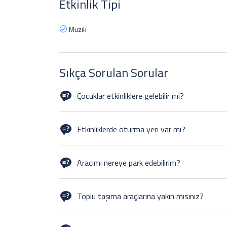
Etkinlik Tipi
Muzik
Sıkça Sorulan Sorular
Çocuklar etkinliklere gelebilir mi?
Unless otherwise stated, children are always welcome, 
Children must be supervised at all times.
Etkinliklerde oturma yeri var mı?
Yes, we always provide a variety of seating for all tick
be on hand to assist you in finding a seat if you need o
Aracımı nereye park edebilirim?
There is a wide choice of places to park, however mos
website. We have no onsite parking.
Toplu taşıma araçlarına yakın mısınız?
Very. There is a bus stop a few doors up and the train s