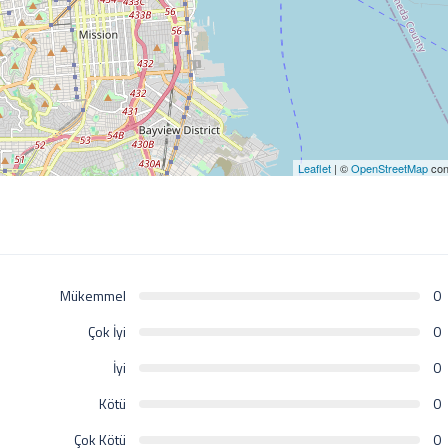
Leaflet
| ©
OpenStreetMap
con
Mükemmel
0
Çok İyi
0
İyi
0
Kötü
0
Çok Kötü
0