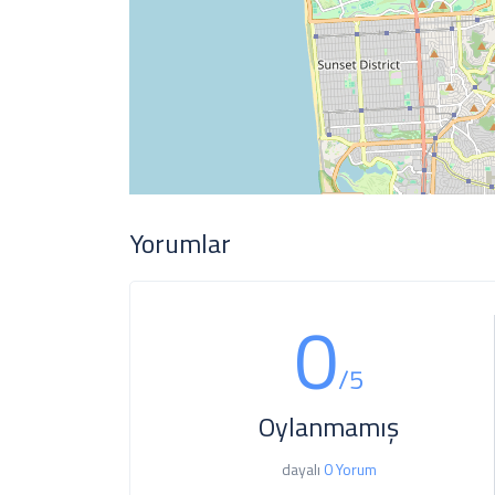
Yorumlar
0
/5
Oylanmamış
dayalı
0 Yorum