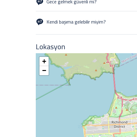
Gece gelmek güvenli mi?
To our knowledge, none of our customers has had any 
the roads rather than walk through the parks. The roads 
Kendi başıma gelebilir miyim?
YES! Many of our customers come alone to events, it’s
Lokasyon
+
−