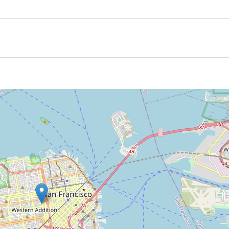
bad experience, however we do recommend that if you are worried you sti
are well-lit and generally there are a lot of people about at night.
 never a problem and you will be welcomed warmly.