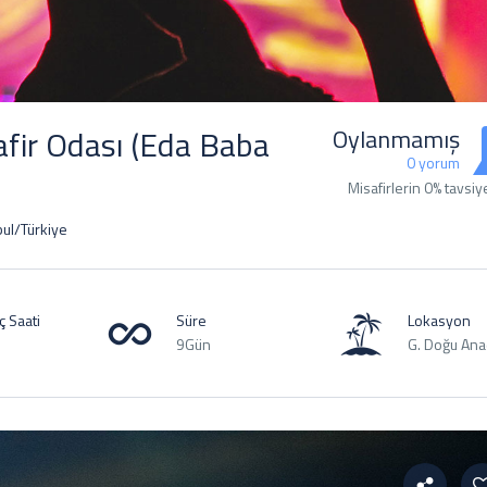
fir Odası (Eda Baba
Oylanmamış
0 yorum
Misafirlerin 0% tavsiy
bul/Türkiye
 ​​Saati
Süre
Lokasyon
9Gün
G. Doğu Ana