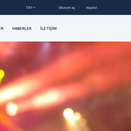
TRY
Oturum aç
Kaydol
ER
HABERLER
İLETİŞİM