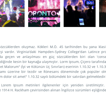
sözcüklerden oluşmaz. Kökleri M.Ö. 45 tarihinden bu yana klasi
şi vardır. Virginia'daki Hampden-Sydney College'dan Latince pr
a geçen ve anlaşılması en güç sözcüklerden biri olan 'conse
ediğinde kesin bir kaynağa ulaşmıştır. Lorm Ipsum, Çiçero tarafınd
 Malorum" (İyi ve Kötünün Uç Sınırları) eserinin 1.10.32 ve 1.10.33
uramı üzerine bir tezdir ve Rönesans döneminde çok popüler ol
m dolor sit amet" 1.10.32 sayılı bölümdeki bir satırdan gelmektedir
Lorem Ipsum metinleri ilgilenenler için yeniden üretilmiştir.
de 1914 H. Rackham çevirisinden alınan İngilizce sürümleri eşliğind