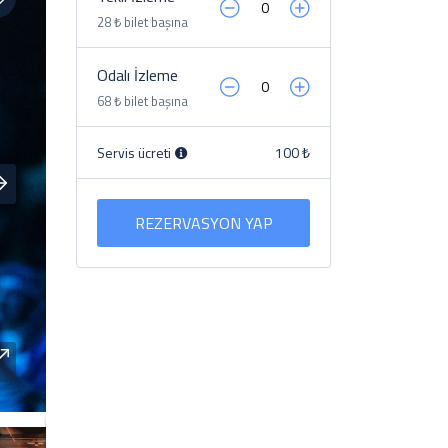
28 ₺ bilet başına
Odalı İzleme
68 ₺ bilet başına
Servis ücreti
100 ₺
REZERVASYON YAP