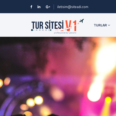
iletisim@siteadi.com
TURLAR