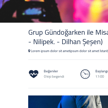
Grup Gündoğarken ile Misa
- Nilipek. - Dilhan Şeşen)
Lorem ipsum dolor sit ametipsum dolor sit amet İstan
Beğeniler
Başlangıç
0 kişi begendi
17:00