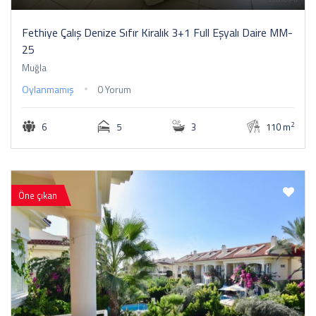
Fethiye Çalış Denize Sıfır Kiralık 3+1 Full Eşyalı Daire MM-
25
Muğla
Oylanmamış
0 Yorum
2
6
5
3
110 m
Öne çıkan