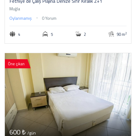
Fethiye de Çalış Plajına Denize Sıfır Kiralık 2+1
Muğla
Oylanmamış
0 Yorum
2
4
5
2
90 m
Öne çıkan
600 ₺
/gün