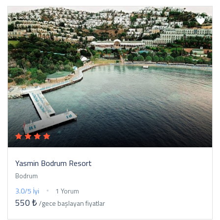
Yasmin Bodrum Resort
Bodrum
3.0/5
İyi
1 Yorum
550 ₺
/gece
başlayan fiyatlar