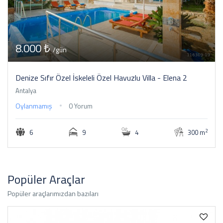
8.000 ₺
/gün
Denize Sıfır Özel İskeleli Özel Havuzlu Villa - Elena 2
Antalya
Oylanmamış
0 Yorum
2
6
9
4
300 m
Popüler Araçlar
Popüler araçlarımızdan bazıları