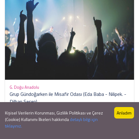
G. Doğu Anadolu
Grup Gündoğarken ile Misafir Odası (Eda Baba - Nilipek. -
Dilhan Şeşen)
Oylanmamış
0 Yorum
Kişisel Verilerin Korunması, Gizlilik Politikası ve Çerez
Anladım
Başlangıç ​​Saati: 17:00
(Cookie) Kullanımı İlkeleri hakkında
detaylı bilgi için
tıklayınız.
68 ₺
9Gün
başlayan fiyatlar