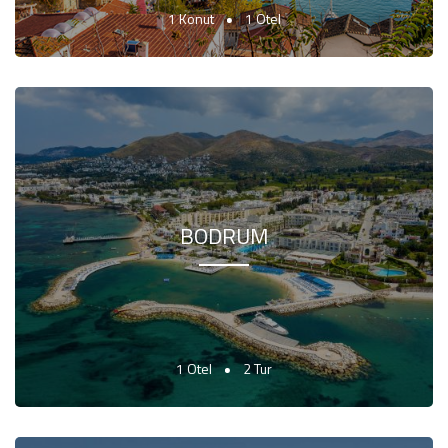
1 Konut
1 Otel
BODRUM
1 Otel
2 Tur