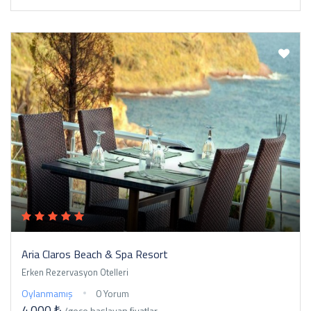
Aria Claros Beach & Spa Resort
Erken Rezervasyon Otelleri
Oylanmamış
0 Yorum
4.000 ₺
/gece
başlayan fiyatlar