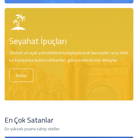
Seyahat İpuçları
Otobüs ve uçak yolculuklarını kolaylaştıracak tavsiyeler, ucuz bilet
ve kampanya bulma rehberleri, gibi konularda tüm detaylar.
İncele
En Çok Satanlar
En yüksek puana sahip oteller