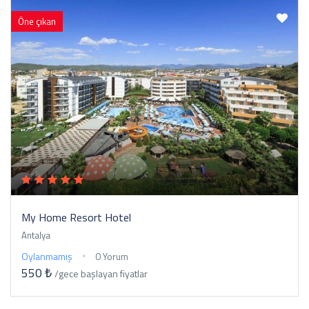
Öne çıkan
My Home Resort Hotel
Antalya
Oylanmamış
0 Yorum
550 ₺
/gece
başlayan fiyatlar