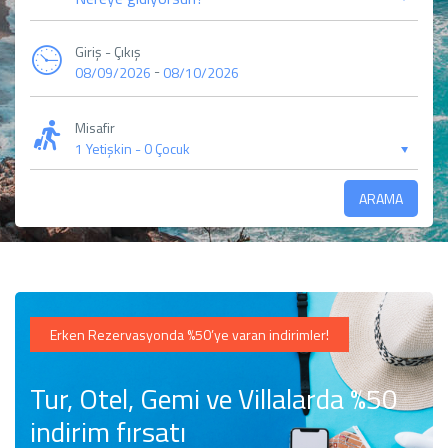
Giriş - Çıkış
-
08/09/2026
08/10/2026
Misafir
1 Yetişkin
-
0 Çocuk
ARAMA
Erken Rezervasyonda %50’ye varan indirimler!
Tur, Otel, Gemi ve Villalarda %50
indirim fırsatı