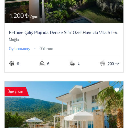
1.200 ₺
/gün
Fethiye Çalış Plajında Denize Sıfır Özel Havuzlu Villa ST-4
Muğla
Oylanmamış
0 Yorum
2
6
6
4
200 m
Öne çıkan